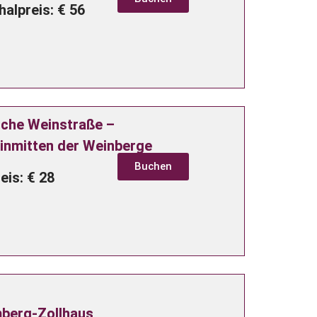
alpreis: € 56
sche Weinstraße –
inmitten der Weinberge
Buchen
eis: € 28
berg-Zollhaus