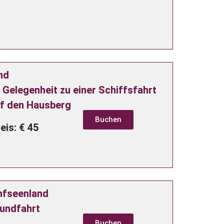
nd
Gelegenheit zu einer Schiffsfahrt
uf den Hausberg
Buchen
eis: € 45
nfseenland
rundfahrt
Buchen