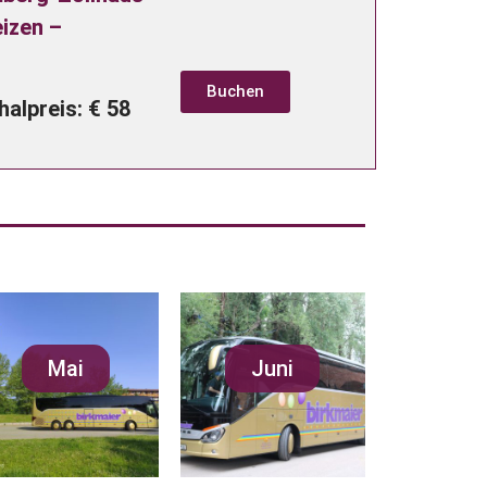
izen –
Buchen
alpreis: € 58
Mai
Juni