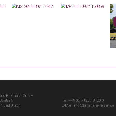
üro Birkmaier GmbH
Straße 5
Tel.: +49 (0) 7125 / 9420 0
4 Bad Urach
E-Mail: info@birkmaier-reisen.de