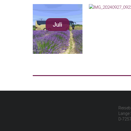
Juli
Reiseb
Lange 
D-7257