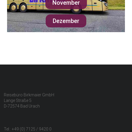
November
Dezember
Reisebüro Birkmaier GmbH
Lange Straße 5
D-72574 Bad Urach
Tel.: +49 (0) 7125 / 9420 0