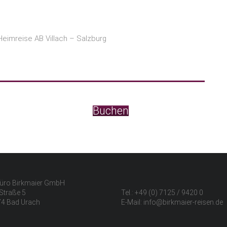
eimreise AB Villach – Salzburg
Buchen
üro Birkmaier GmbH
Straße 5
Tel.: +49 (0) 7125 / 9420 0
4 Bad Urach
E-Mail: info@birkmaier-reisen.de