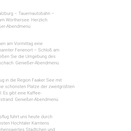
alzburg – Tauernautobahn –
zum Wörthersee. Herzlich
eßer-Abendmenü.
men am Vormittag eine
kannter Ferienort – Schloß am
nießen Sie die Umgebung des
rtschach. Genießer-Abendmenü.
g in die Region Faaker See mit
die schönsten Plätze der zweitgrößten
 Es gibt eine Kaffee-
destrand. Genießer-Abendmenü.
flug führt uns heute durch
nsten Hochtäler Kärntens.
sehenswertes Städtchen und