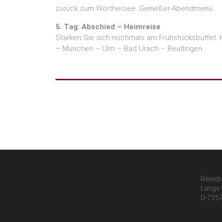
zurück zum Wörthersee. Genießer-Abendmenü.
5. Tag: Abschied – Heimreise
Stärken Sie sich nochmals am Frühstücksbüffet. H
– München – Ulm – Bad Urach – Reutlingen.
Reiseb
Lange 
D-7257