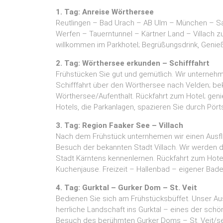
1. Tag: Anreise Wörthersee
Reutlingen – Bad Urach – AB Ulm – München – S
Werfen – Tauerntunnel – Kärtner Land – Villach 
willkommen im Parkhotel; Begrüßungsdrink, Geni
2. Tag: Wörthersee erkunden – Schifffahrt
Frühstücken Sie gut und gemütlich. Wir unterneh
Schifffahrt über den Wörthersee nach Velden; be
Wörthersee/Aufenthalt. Rückfahrt zum Hotel; ge
Hotels, die Parkanlagen, spazieren Sie durch Pö
3. Tag: Region Faaker See – Villach
Nach dem Frühstück unternhemen wir einen Ausflu
Besuch der bekannten Stadt Villach. Wir werden 
Stadt Kärntens kennenlernen. Rückfahrt zum Hotel.
Kuchenjause. Freizeit – Hallenbad – eigener Ba
4. Tag: Gurktal – Gurker Dom – St. Veit
Bedienen Sie sich am Frühstücksbüffet. Unser Aus
herrliche Landschaft ins Gurktal – eines der schö
Besuch des berühmten Gurker Doms – St. Veit/