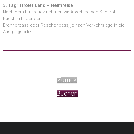
5. Tag: Tiroler Land – Heimreise
Nach dem Frühstück nehmen wir Abschied von Südtirol.
Rückfahrt über den
Brennerpass oder Reschenpass, je nach Verkehrslage in die
Ausgangsorte
Zurück
Buchen