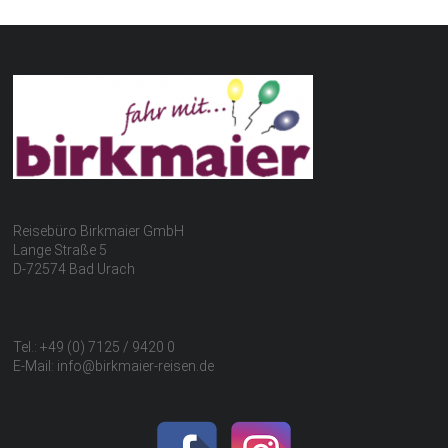
Reisebüro Birkmaier GmbH
Lange Straße 5
D-72574 Bad Urach
Tel.: +49 (0) 7125 / 9420 0
E-Mail: info@birkmaier-reisen.de